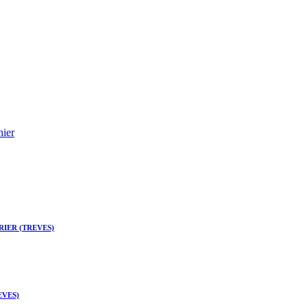
nier
IER (TREVES)
EVES)