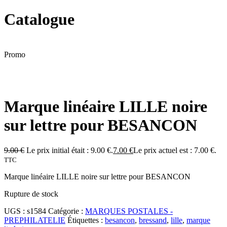
Catalogue
Promo
Marque linéaire LILLE noire
sur lettre pour BESANCON
9.00
€
Le prix initial était : 9.00 €.
7.00
€
Le prix actuel est : 7.00 €.
TTC
Marque linéaire LILLE noire sur lettre pour BESANCON
Rupture de stock
UGS :
s1584
Catégorie :
MARQUES POSTALES -
PREPHILATELIE
Étiquettes :
besancon
,
bressand
,
lille
,
marque